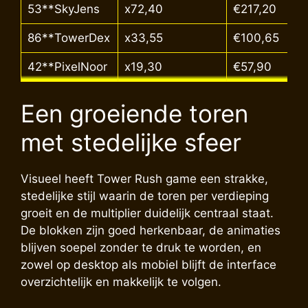
53**SkyJens
x72,40
€217,20
86**TowerDex
x33,55
€100,65
42**PixelNoor
x19,30
€57,90
Een groeiende toren
met stedelijke sfeer
Visueel heeft Tower Rush game een strakke,
stedelijke stijl waarin de toren per verdieping
groeit en de multiplier duidelijk centraal staat.
De blokken zijn goed herkenbaar, de animaties
blijven soepel zonder te druk te worden, en
zowel op desktop als mobiel blijft de interface
overzichtelijk en makkelijk te volgen.