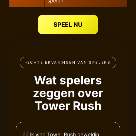
spelen.
SPEEL NU
ECHTE ERVARINGEN VAN SPELERS
Wat spelers
zeggen over
Tower Rush
Ik vind Tower Rush geweldig