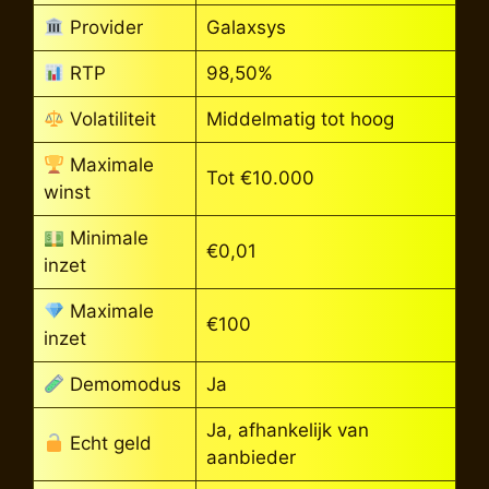
Provider
Galaxsys
RTP
98,50%
Volatiliteit
Middelmatig tot hoog
Maximale
Tot €10.000
winst
Minimale
€0,01
inzet
Maximale
€100
inzet
Demomodus
Ja
Ja, afhankelijk van
Echt geld
aanbieder