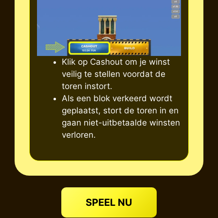
Klik op Cashout om je winst
veilig te stellen voordat de
toren instort.
Als een blok verkeerd wordt
geplaatst, stort de toren in en
gaan niet-uitbetaalde winsten
verloren.
SPEEL NU