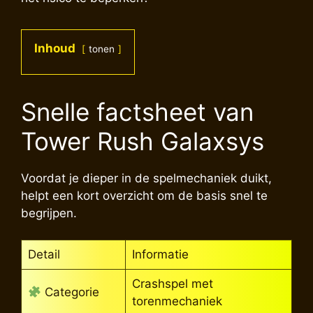
Inhoud
tonen
Snelle factsheet van
Tower Rush Galaxsys
Voordat je dieper in de spelmechaniek duikt,
helpt een kort overzicht om de basis snel te
begrijpen.
Detail
Informatie
Crashspel met
Categorie
torenmechaniek