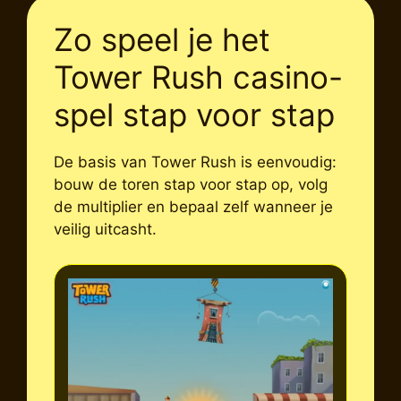
Zo speel je het
Tower Rush casino-
spel stap voor stap
De basis van Tower Rush is eenvoudig:
bouw de toren stap voor stap op, volg
de multiplier en bepaal zelf wanneer je
veilig uitcasht.