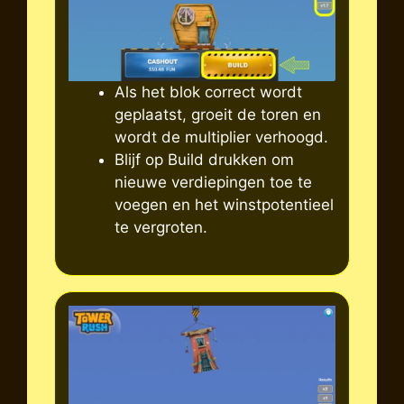
Als het blok correct wordt
geplaatst, groeit de toren en
wordt de multiplier verhoogd.
Blijf op Build drukken om
nieuwe verdiepingen toe te
voegen en het winstpotentieel
te vergroten.