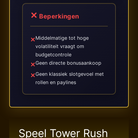
✕
Beperkingen
Middelmatige tot hoge
✕
volatiliteit vraagt om
budgetcontrole
Geen directe bonusaankoop
✕
Geen klassiek slotgevoel met
✕
rollen en paylines
Speel Tower Rush