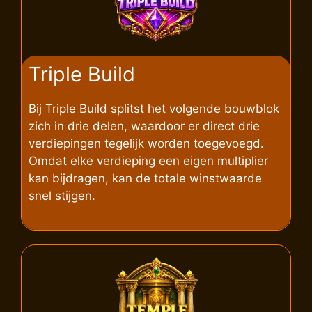
Triple Build
Bij Triple Build splitst het volgende bouwblok
zich in drie delen, waardoor er direct drie
verdiepingen tegelijk worden toegevoegd.
Omdat elke verdieping een eigen multiplier
kan bijdragen, kan de totale winstwaarde
snel stijgen.