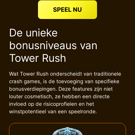
SPEEL NU
De unieke
bonusniveaus van
Tower Rush
Wat Tower Rush onderscheidt van traditionele
crash games, is de toevoeging van specifieke
bonusverdiepingen. Deze features zijn niet
louter cosmetisch, ze hebben een directe
invloed op de risicoprofielen en het
winstpotentieel van een speelronde.