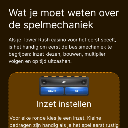
Wat je moet weten over
de spelmechaniek
Als je Tower Rush casino voor het eerst speelt,
is het handig om eerst de basismechaniek te
begrijpen: inzet kiezen, bouwen, multiplier
volgen en op tijd uitcashen.
Inzet instellen
Voor elke ronde kies je een inzet. Kleine
bedragen zijn handig als je het spel eerst rustig