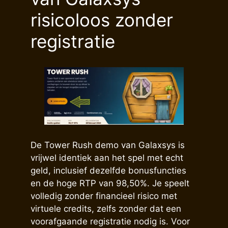
risicoloos zonder
registratie
De Tower Rush demo van Galaxsys is
vrijwel identiek aan het spel met echt
geld, inclusief dezelfde bonusfuncties
en de hoge RTP van 98,50%. Je speelt
volledig zonder financieel risico met
virtuele credits, zelfs zonder dat een
voorafgaande registratie nodig is. Voor