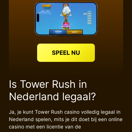
SPEEL NU
Is Tower Rush in
Nederland legaal?
Ja, je kunt Tower Rush casino volledig legaal in
Nederland spelen, mits je dit doet bij een online
casino met een licentie van de